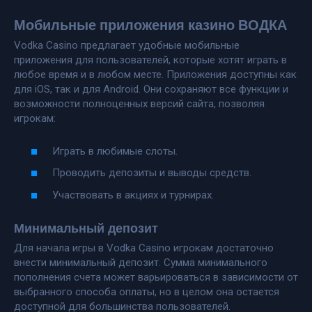
Мобильные приложения казино ВОДКА
Vodka Casino предлагает удобные мобильные
приложения для пользователей, которые хотят играть в
любое время и в любом месте. Приложения доступны как
для iOS, так и для Android. Они сохраняют все функции и
возможности полноценных версий сайта, позволяя
игрокам:
Играть в любимые слоты.
Проводить депозиты и выводы средств.
Участвовать в акциях и турнирах.
Минимальный депозит
Для начала игры в Vodka Casino игрокам достаточно
внести минимальный депозит. Сумма минимального
пополнения счета может варьироваться в зависимости от
выбранного способа оплаты, но в целом она остается
доступной для большинства пользователей.