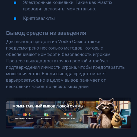
Электронные кошельки. Такие как
Piastrix
проводят депозиты моментально.
Криптовалюты.
Вывод средств из заведения
Для вывода средств из Vodka Casino также
предусмотрено несколько методов, которые
обеспечивают комфорт и безопасность игрокам.
Процесс вывода достаточно простой и требует
подтверждения личности игрока, чтобы предотвратить
мошенничество. Время вывода средств может
варьироваться, но в целом вывод занимает от
нескольких часов до нескольких дней.