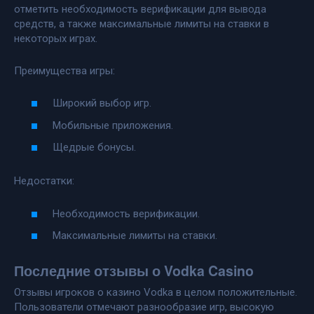
отметить необходимость верификации для вывода
средств, а также максимальные лимиты на ставки в
некоторых играх.
Преимущества игры:
Широкий выбор игр.
Мобильные приложения.
Щедрые бонусы.
Недостатки:
Необходимость верификации.
Максимальные лимиты на ставки.
Последние отзывы о Vodka Casino
Отзывы игроков о казино Vodka в целом положительные.
Пользователи отмечают разнообразие игр, высокую