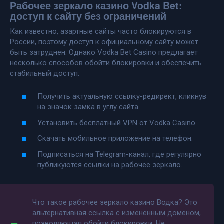
Рабочее зеркало казино Vodka Bet:
доступ к сайту без ограничений
Как известно, азартные сайты часто блокируются в
России, поэтому доступ к официальному сайту может
быть затруднен. Однако Vodka Bet Casino предлагает
несколько способов обойти блокировки и обеспечить
стабильный доступ:
Получить актуальную ссылку-редирект, кликнув
на значок замка в углу сайта.
Установить бесплатный VPN от Vodka Casino.
Скачать мобильное приложение на телефон.
Подписаться на Telegram-канал, где регулярно
публикуются ссылки на рабочее зеркало.
Что такое рабочее зеркало казино Водка? Это
альтернативная ссылка с измененным доменом,
позволяющая обойти блокировки. Не