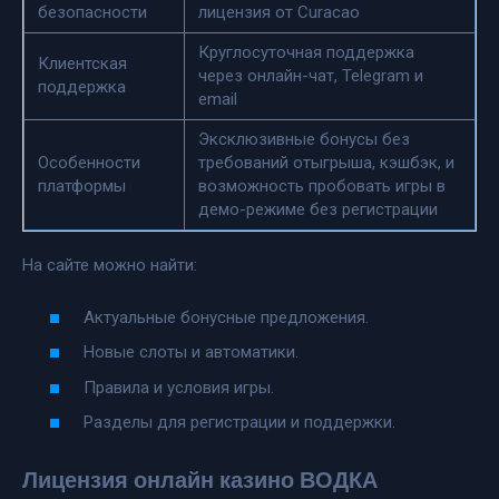
безопасности
лицензия от Curacao
Круглосуточная поддержка
Клиентская
через онлайн-чат, Telegram и
поддержка
email
Эксклюзивные бонусы без
Особенности
требований отыгрыша, кэшбэк, и
платформы
возможность пробовать игры в
демо-режиме без регистрации
На сайте можно найти:
Актуальные бонусные предложения.
Новые слоты и автоматики.
Правила и условия игры.
Разделы для регистрации и поддержки.
Лицензия онлайн казино ВОДКА