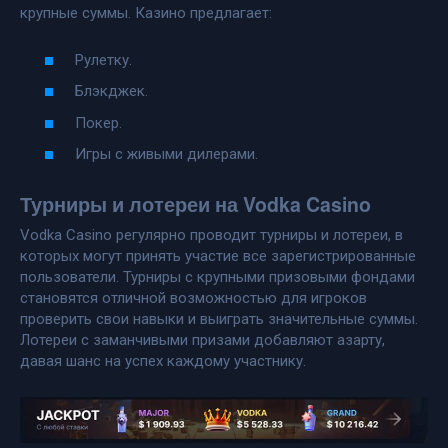
крупные суммы. Казино предлагает:
Рулетку.
Блэкджек.
Покер.
Игры с живыми дилерами.
Турниры и лотереи на Vodka Casino
Vodka Casino регулярно проводит турниры и лотереи, в
которых могут принять участие все зарегистрированные
пользователи. Турниры с крупными призовыми фондами
становятся отличной возможностью для игроков
проверить свои навыки и выиграть значительные суммы.
Лотереи с заманчивыми призами добавляют азарту,
давая шанс на успех каждому участнику.