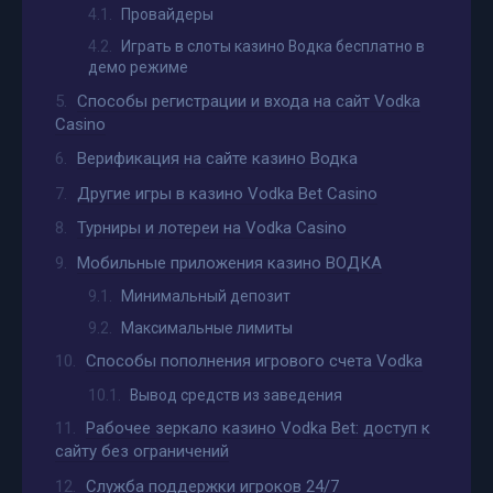
Провайдеры
Играть в слоты казино Водка бесплатно в
демо режиме
Способы регистрации и входа на сайт Vodka
Casino
Верификация на сайте казино Водка
Другие игры в казино Vodka Bet Casino
Турниры и лотереи на Vodka Casino
Мобильные приложения казино ВОДКА
Минимальный депозит
Максимальные лимиты
Способы пополнения игрового счета Vodka
Вывод средств из заведения
Рабочее зеркало казино Vodka Bet: доступ к
сайту без ограничений
Служба поддержки игроков 24/7