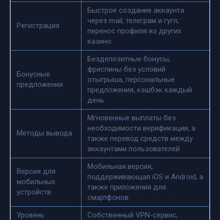
Быстрое создание аккаунта
через mail, телеграм и гугл;
Регистрация
перенос профиля из других
казино
Бездепозитные бонусы,
фриспины без условий
Бонусные
отыгрыша, персональные
предложения
предложения, кэшбэк каждый
день
Мгновенные выплаты без
необходимости верификации, а
Методы вывода
также перевод средств между
аккаунтами пользователей
Мобильная версия,
Версия для
поддерживающая iOS и Android, а
мобильных
также приложения для
устройств
смартфонов
Уровень
Собственный VPN-сервис,