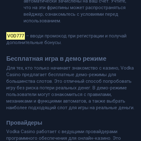
автоматически зачислены на ваш счет. Учтите,
что на эти фриспины может распространяться
вейджер; ознакомьтесь с условиями перед
использованием.
VOD777
– вводи промокод при регистрации и получай
дополнительные бонусы.
Бесплатная игра в демо режиме
Для тех, кто только начинает знакомство с казино, Vodka
Casino предлагает бесплатные демо-режимы для
большинства слотов. Это отличный способ попробовать
игру без риска потери реальных денег. В демо-режиме
пользователи могут ознакомиться с правилами,
механиками и функциями автоматов, а также выбрать
наиболее подходящий слот для игры на реальные деньги.
Провайдеры
Vodka Casino работает с ведущими провайдерами
программного обеспечения для онлайн-казино. Это